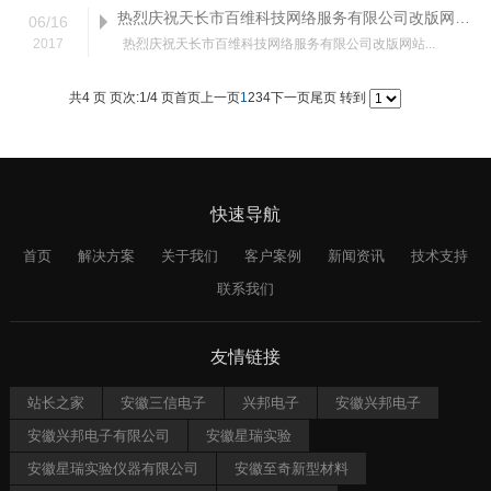
热烈庆祝天长市百维科技网络服务有限公司改版网站正式上线！
06
/
16
2017
热烈庆祝天长市百维科技网络服务有限公司改版网站...
共4 页 页次:1/4 页
首页
上一页
1
2
3
4
下一页
尾页
转到
快速导航
首页
解决方案
关于我们
客户案例
新闻资讯
技术支持
联系我们
友情链接
站长之家
安徽三信电子
兴邦电子
安徽兴邦电子
安徽兴邦电子有限公司
安徽星瑞实验
安徽星瑞实验仪器有限公司
安徽至奇新型材料