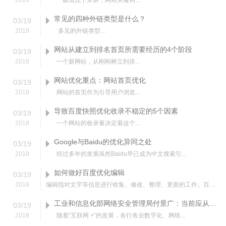
2018
一般情况下来讲，网站关键词...
常见的四种外链类型是什么？
03
/
19
2018
多见的外链类型...
网站从建立到排名首页所需要经历的4个阶段
03
/
19
2018
一个新网站，从刚刚树立到排...
网站优化重点：网站首页优化
03
/
19
2018
网站的首页作为引导用户浏览...
导致百度快照优化收录不稳定的5个因素
03
/
19
2018
一个网站的收录量决定着这个...
Google与Baidu的优化异同之处
03
/
19
2018
经过多年的发展虽然Baidu早已成为中文搜索引...
如何做好百度优化编辑
03
/
19
2018
编辑指对文字等信息进行收集、修改、整理、更新的工作。百度优化编辑算是网络编辑的细分，不过百度优化编辑...
工业和信息化部网络安全管理局付景广：当前应从六方面抓好网络安…
03
/
19
2018
随着“互联网 +”的发展，各行各业数字化、网络...