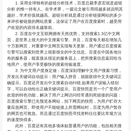
1. 采用全球独有的超链分析技术，百度总裁李彦宏就是超链
分析 的惟一持有人。在学术界，一篇论文被引用得越多就说明其
越好，学术价值就越高。超链分析就是通过分析链接网站的多少
来评价被链接的网站质量，这保证了用户在百度搜索时，越受用
户欢迎的内容排名越靠前。
2. 百度在中文互联网拥有天然优势，支持搜索1.3亿中文网
页，是世界上很大的中文搜索引擎。并且，百度每天都在增加几
十万新网页，对重要中文网页实现每天更新，用户通过百度搜索
引擎可以搜索到世界上很新很全的中文信息。百度在中国各地分
布的服务器，能直接从很近的服务器上，把所搜索信息返回给当
地用户，使用户享受极快的搜索传输速度。
3. 为中文用户度身定做：百度深刻理解中文用户搜索习惯，
开发出关键词自动提示：用户输入拼音，就能获得中文关键词正
确提示。百度还开发出中文搜索自动纠错;如果用户误输入错别
字，可以自动给出正确关键词提示。百度快照是另一个广受用户
欢迎的特色功能，解决了用户上网访问经常遇到死链接的问题：
百度搜索引擎已先预览各网站，拍下网页的快照，为用户贮存大
量应急网页。即使用户不能链接上所需网站时，百度为用户暂存
的网页也可救急。而且通过百度快照寻找资料往往要比常规方法
的速度快得多。
此外，百度还有其他多项体贴普通用户的功能，包括相关搜